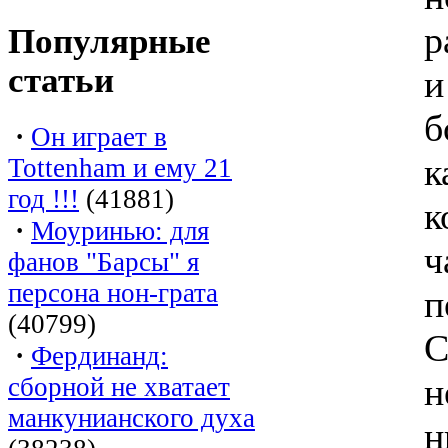
р
Популярные
статьи
и
б
·
Он играет в
к
Tottenham и ему 21
год !!!
(41881)
к
·
Моуринью: для
ч
фанов "Барсы" я
персона нон-грата
п
(40799)
С
·
Фердинанд:
н
сборной не хватает
манкунианского духа
н