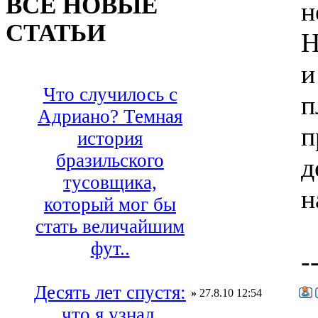
ВСЕ НОВЫЕ
н
СТАТЬИ
Н
и
Что случилось с
п
Адриано? Темная
п
история
бразильского
д
тусовщика,
н
который мог бы
стать величайшим
фут..
-
Десять лет спустя:
»
27.8.10 12:54
что я узнал,