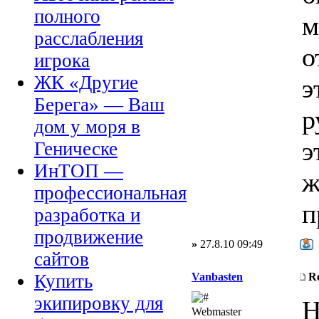
полного
м
расслабления
о
игрока
ЖК «Другие
э
Берега» — Ваш
р
дом у моря в
э
Геническе
ИнТОП —
ж
профессиональная
п
разработка и
продвижение
»
27.8.10 09:49
сайтов
Vanbasten
R
Купить
экипировку для
Н
Webmaster