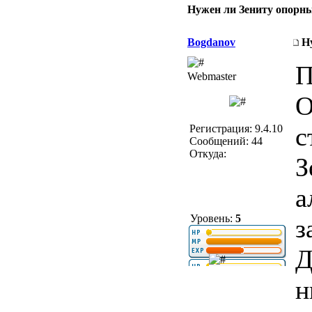
Нужен ли Зениту опорн
Bogdanov
Н
П
Webmaster
О
с
Регистрация: 9.4.10
Сообщений: 44
Откуда:
З
а
Уровень:
5
з
Д
н