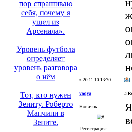
н
пор спрашиваю
себя, почему я
ж
ушел из
о
Арсенала».
о
Уровень футбола
л
определяет
н
уровень разговора
о нём
»
20.11.10 13:30
Тот, кто нужен
vadya
R
Зениту. Роберто
Я
Новичок
Манчини в
в
Зените.
Регистрация: