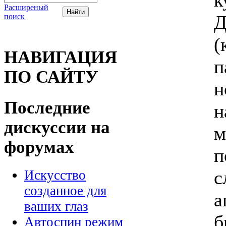
к
Расширеный
Д
поиск
(
НАВИГАЦИЯ
п
ПО САЙТУ
н
Последние
н
дискуссии на
м
форумах
п
с
Искусство
созданное для
а
ваших глаз
б
Автоспин режим