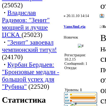
о
(25052)
·
Владислав
»
20.11.10 14:14
Радимов: "Зенит"
мощней и лучше
VanoJimLeja
R
ЦСКА
(25023)
В
Новичок
·
"Зенит" завоевал
н
чемпионский титул!
Регистрация:
(24170)
с
10.2.15
·
Курбан Бердыев:
Сообщений: 1
п
Откуда:
"Бронзовые медали -
о
большой успех для
"Рубина"
(22520)
о
Уровень:
1
с
Статистика