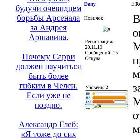
Dany
R
будучи очевидцем
В
борьбы Арсенала
Новичок
за Андрея
о
Аршавина.
Регистрация:
М
20.11.10
Сообщений: 15
Почему Сарри
п
Откуда:
должен научиться
м
быть более
з
гибким в Челси.
Уровень:
2
Если уже не
М
поздно.
о
Александр Глеб:
м
«Я тоже до сих