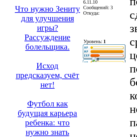
п
6.11.10
Что нужно Зениту
Сообщений: 3
с
Откуда:
для улучшения
з
игры?
Рассуждение
с
Уровень:
1
болельщика.
ц
Исход
п
предсказуем, счёт
б
нет!
к
Футбол как
н
будущая карьера
п
ребенка: что
нужно знать
н