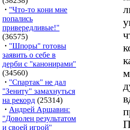
(38238)
л
·
"Что-то кони мне
попались
у
привередливые!"
ч
(36575)
·
"Шпоры" готовы
к
заявить о себе в
к
дерби с "канонирами"
м
(34560)
·
"Спартак" не дал
д
"Зениту" замахнуться
в
на рекорд
(25314)
·
Андрей Аршавин:
п
"Доволен результатом
П
и своей игрой"