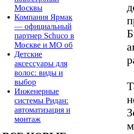
д
Москвы
Компания Ярмак
п
— официальный
Б
партнер Schuco в
а
Москве и МО об
Детские
р
аксессуары для
волос: виды и
выбор
Т
Инженерные
н
системы Ридан:
автоматизация и
З
монтаж
м