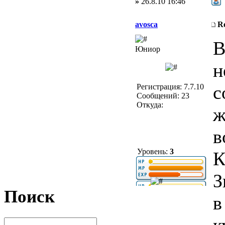
»
26.8.10 16:46
avosca
R
В
Юниор
н
с
Регистрация: 7.7.10
Сообщений: 23
Откуда:
ж
в
Уровень:
3
К
З
Поиск
в