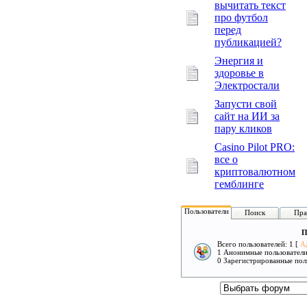
вычитать текст
про футбол
перед
публикацией?
Энергия и
здоровье в
Электростали
Запусти свой
сайт на ИИ за
пару кликов
Casino Pilot PRO:
все о
криптовалютном
гемблинге
Пользователи
Поиск
Пра
П
Всего пользователей: 1 [
А
1 Анонимные пользовател
0 Зарегистрированные пол