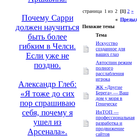
страница 1 из 2
[1]
2
»
Почему Сарри
«
Предыд
должен научиться
Похожие темы
быть более
Тема
Искусство
гибким в Челси.
созданное для
Если уже не
ваших глаз
Автоспин режим
поздно.
полного
расслабления
игрока
Александр Глеб:
ЖК «Другие
«Я тоже до сих
Берега» — Ваш
дом у моря в
пор спрашиваю
Геническе
себя, почему я
ИнТОП —
профессиональная
ушел из
разработка и
продвижение
Арсенала».
сайтов