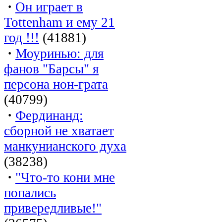
·
Он играет в
Tottenham и ему 21
год !!!
(41881)
·
Моуринью: для
фанов "Барсы" я
персона нон-грата
(40799)
·
Фердинанд:
сборной не хватает
манкунианского духа
(38238)
·
"Что-то кони мне
попались
привередливые!"