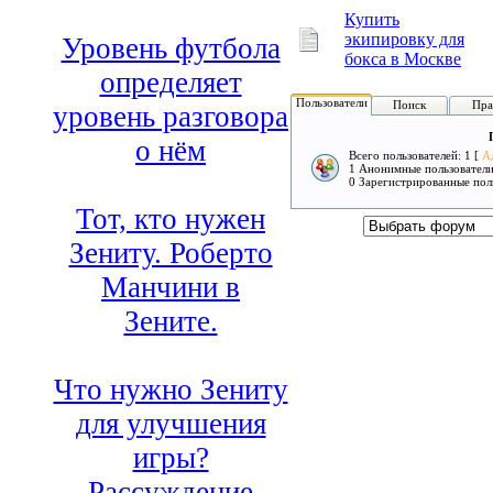
Купить
экипировку для
Уровень футбола
бокса в Москве
определяет
Пользователи
Поиск
Пра
уровень разговора
о нём
Всего пользователей: 1 [
А
1 Анонимные пользовател
0 Зарегистрированные пол
Тот, кто нужен
Зениту. Роберто
Манчини в
Зените.
Что нужно Зениту
для улучшения
игры?
Рассуждение