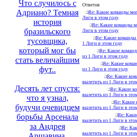
Что случилось с
Ответов
Адриано? Темная
Re: Какие команды мог
Лиги в этом году
история
Re: Какие команды м
бразильского
Лиги в этом году
Re: Какие команды
тусовщика,
1 Лиги в этом году
который мог бы
Re: Какие команд
из 1 Лиги в этом году
стать величайшим
Re: Какие кома
фут..
из 1 Лиги в этом году
Re: Какие ко
вылетить из 1 Лиги в это
Десять лет спустя:
Re: Какие к
вылетить из 1 Лиги в это
что я узнал,
Re: Какие
будучи очевидцем
вылетить из 1 Лиги в это
Re: Каки
борьбы Арсенала
вылетить из 1 Лиги в это
за Андрея
Re: Ка
вылетить из 1 Лиги в это
Аршавина.