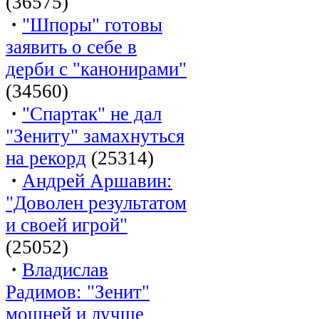
(36575)
·
"Шпоры" готовы
заявить о себе в
дерби с "канонирами"
(34560)
·
"Спартак" не дал
"Зениту" замахнуться
на рекорд
(25314)
·
Андрей Аршавин:
"Доволен результатом
и своей игрой"
(25052)
·
Владислав
Радимов: "Зенит"
мощней и лучше