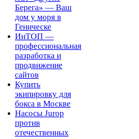
Берега» — Ваш
дом у моря в
Геническе
ИнТОП —
профессиональная
разработка и
продвижение
сайтов
Купить
экипировку для
бокса в Москве
Насосы Jurop
против
отечественных