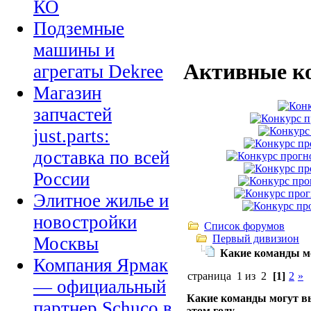
КО
Подземные
машины и
Активные к
агрегаты Dekree
Магазин
запчастей
just.parts:
доставка по всей
России
Элитное жилье и
новостройки
Список форумов
Первый дивизион
Москвы
Какие команды мо
Компания Ярмак
страница 1 из 2
[1]
2
»
— официальный
Какие команды могут вы
партнер Schuco в
этом году