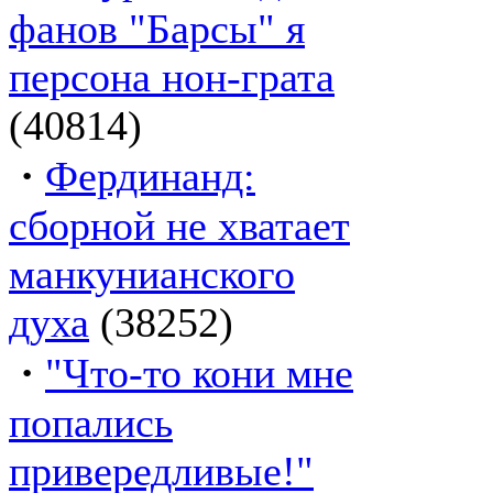
фанов "Барсы" я
персона нон-грата
(40814)
·
Фердинанд:
сборной не хватает
манкунианского
духа
(38252)
·
"Что-то кони мне
попались
привередливые!"