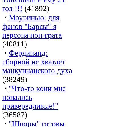
год !!!
(41892)
·
Моуринью: для
фанов "Барсы" я
персона нон-грата
(40811)
·
Фердинанд:
сборной не хватает
манкунианского духа
(38249)
·
"Что-то кони мне
попались
привередливые!"
(36587)
·
"Шпоры" готовы