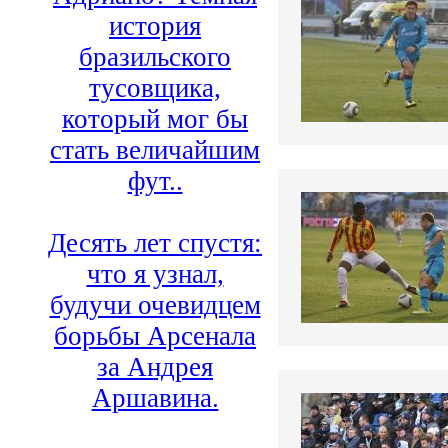
история
бразильского
тусовщика,
который мог бы
стать величайшим
фут..
Десять лет спустя:
что я узнал,
будучи очевидцем
борьбы Арсенала
за Андрея
Аршавина.