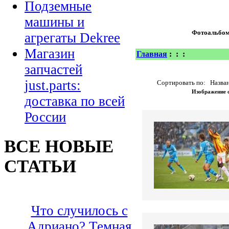
Подземные
машины и
Фотоальбо
агрегаты Dekree
Магазин
Главная
:
:
:
запчастей
just.parts:
Сортировать по: Назван
Изображение 
доставка по всей
России
ВСЕ НОВЫЕ
СТАТЬИ
Что случилось с
Адриано? Темная