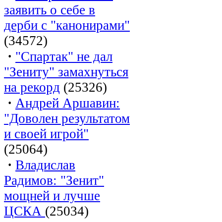
заявить о себе в
дерби с "канонирами"
(34572)
·
"Спартак" не дал
"Зениту" замахнуться
на рекорд
(25326)
·
Андрей Аршавин:
"Доволен результатом
и своей игрой"
(25064)
·
Владислав
Радимов: "Зенит"
мощней и лучше
ЦСКА
(25034)