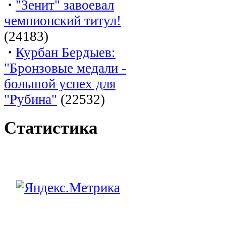
·
"Зенит" завоевал
чемпионский титул!
(24183)
·
Курбан Бердыев:
"Бронзовые медали -
большой успех для
"Рубина"
(22532)
Статистика