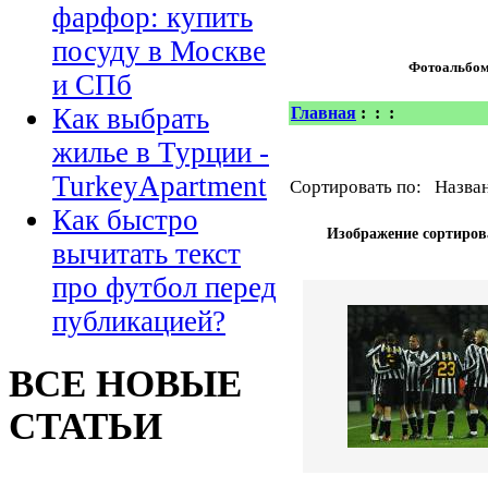
фарфор: купить
посуду в Москве
Фотоальбо
и СПб
Как выбрать
Главная
:
:
:
жилье в Турции -
TurkeyApartment
Сортировать по: Назван
Как быстро
Изображение сортиров
вычитать текст
про футбол перед
публикацией?
ВСЕ НОВЫЕ
СТАТЬИ