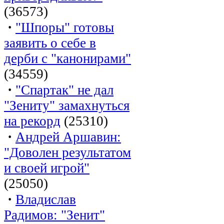
(36573)
·
"Шпоры" готовы
заявить о себе в
дерби с "канонирами"
(34559)
·
"Спартак" не дал
"Зениту" замахнуться
на рекорд
(25310)
·
Андрей Аршавин:
"Доволен результатом
и своей игрой"
(25050)
·
Владислав
Радимов: "Зенит"