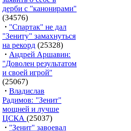
дерби с "канонирами"
(34576)
·
"Спартак" не дал
"Зениту" замахнуться
на рекорд
(25328)
·
Андрей Аршавин:
"Доволен результатом
и своей игрой"
(25067)
·
Владислав
Радимов: "Зенит"
мощней и лучше
ЦСКА
(25037)
·
"Зенит" завоевал