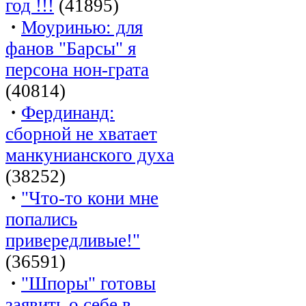
год !!!
(41895)
·
Моуринью: для
фанов "Барсы" я
персона нон-грата
(40814)
·
Фердинанд:
сборной не хватает
манкунианского духа
(38252)
·
"Что-то кони мне
попались
привередливые!"
(36591)
·
"Шпоры" готовы
заявить о себе в