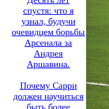
спустя: что я
узнал, будучи
очевидцем борьбы
Арсенала за
Андрея
Аршавина.
Почему Сарри
должен научиться
быть более