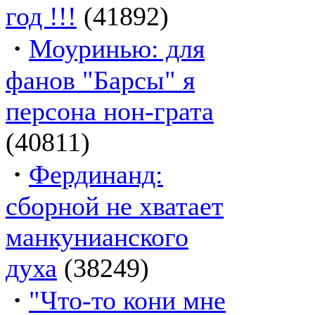
год !!!
(41892)
·
Моуринью: для
фанов "Барсы" я
персона нон-грата
(40811)
·
Фердинанд:
сборной не хватает
манкунианского
духа
(38249)
·
"Что-то кони мне