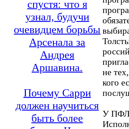
спустя: что я
програ
узнал, будучи
обязат
очевидцем борьбы
выбира
Толсты
Арсенала за
россий
Андрея
пригла
Аршавина.
не тех,
кого е
Почему Сарри
послуш
должен научиться
У ПФЛ 
быть более
Исполк