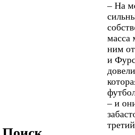
– На м
сильны
собств
масса 
ним от
и Фурс
довели
котора
футбо
– и он
забаст
третий
Поиск