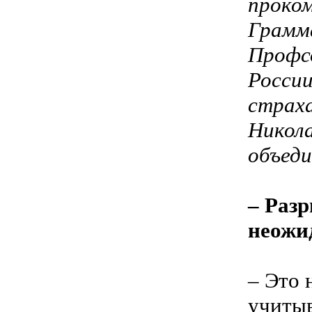
проко
Грамма
Профс
России
страха
Никол
объеди
– Раз
неожи
– Это 
учитыв