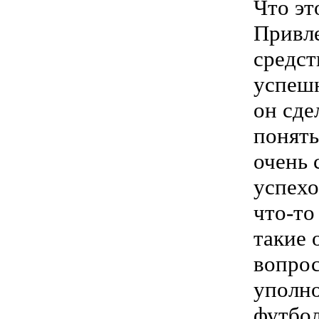
Что эт
Привле
средст
успешн
он сде
понять
очень 
успехо
что-то
такие 
вопрос
уполно
футбо