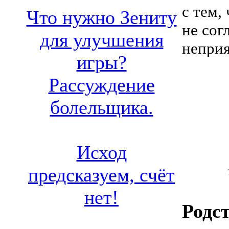
с тем,
Что нужно Зениту
не сог
для улучшения
неприя
игры?
Рассуждение
болельщика.
Исход
предсказуем, счёт
нет!
Родс