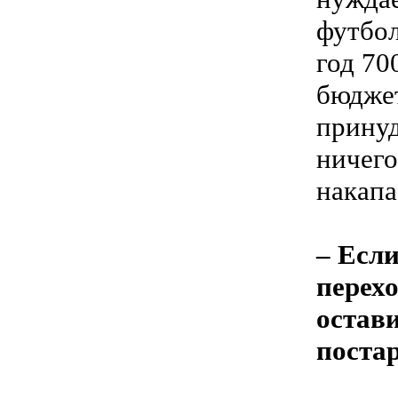
футбол
год 70
бюджет
принуд
ничего
накапа
– Есл
перехо
остави
постар