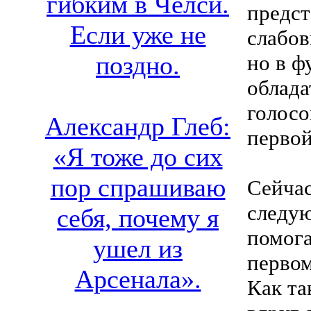
гибким в Челси.
предст
Если уже не
слабов
но в ф
поздно.
облада
голосо
Александр Глеб:
первой
«Я тоже до сих
пор спрашиваю
Сейчас
следую
себя, почему я
помога
ушел из
первом
Арсенала».
Как та