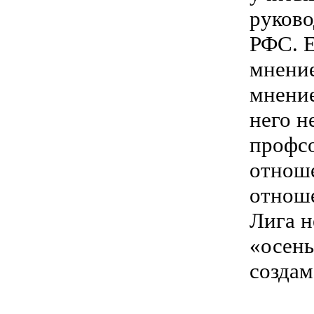
руково
РФС. Е
мнение
мнение
него н
профсо
отноше
отноше
Лига н
«осень
создам