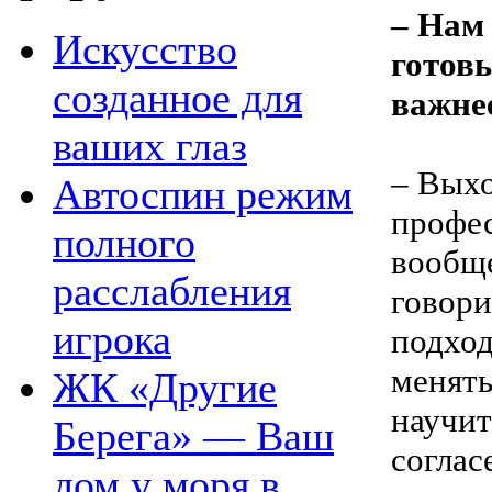
– Нам
Искусство
готовы
созданное для
важне
ваших глаз
– Выхо
Автоспин режим
профес
полного
вообще
расслабления
говори
игрока
подход
менять
ЖК «Другие
научит
Берега» — Ваш
соглас
дом у моря в