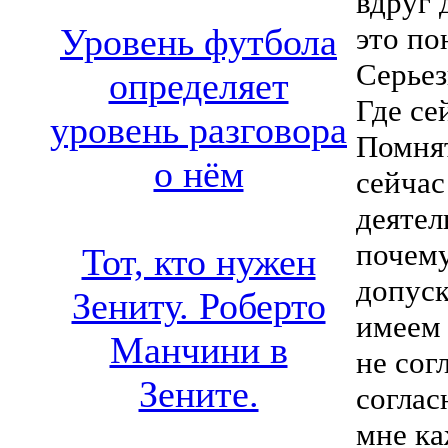
вдруг 
это по
Уровень футбола
Серьез
определяет
Где се
уровень разговора
Помнят
о нём
сейчас
деятел
почему
Тот, кто нужен
допуск
Зениту. Роберто
имеем
Манчини в
не сог
Зените.
соглас
мне ка