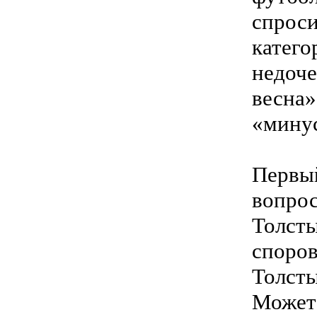
спроси
катего
недоче
весна»
«минус
Первый
вопрос
Толсты
споров
Толсты
Можете