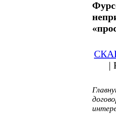
Фурс
непр
«про
СКА
|
Главну
догов
интерв