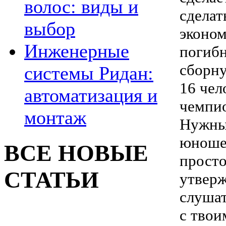
волос: виды и
сделат
выбор
эконом
Инженерные
погибн
сборну
системы Ридан:
16 чел
автоматизация и
чемпио
монтаж
Нужны
юношес
ВСЕ НОВЫЕ
просто
СТАТЬИ
утверж
слушат
с твои