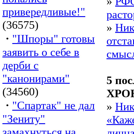
»
РФС
привередливые!"
расто
(36575)
»
Ник
·
"Шпоры" готовы
отста
заявить о себе в
смыс
дерби с
"канонирами"
5 пос
(34560)
ХРО
·
"Спартак" не дал
»
Ник
"Зениту"
«Каже
замахнуться на
лична