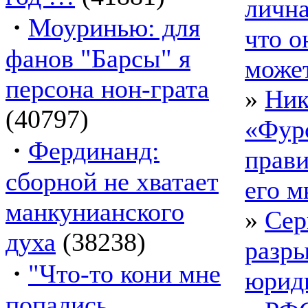
лична
·
Моуринью: для
что о
фанов "Барсы" я
може
персона нон-грата
»
Ник
(40797)
«Фур
·
Фердинанд:
прави
сборной не хватает
его м
манкунианского
»
Сер
духа
(38238)
разры
·
"Что-то кони мне
юрид
попались