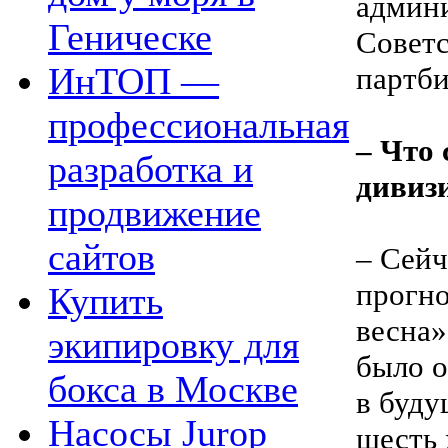
админ
Геническе
Советс
ИнТОП —
партби
профессиональная
– Что 
разработка и
дивиз
продвижение
сайтов
– Сей
прогно
Купить
весна»
экипировку для
было о
бокса в Москве
в буду
Насосы Jurop
шесть 