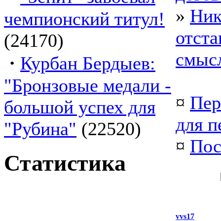
»
Ник
чемпионский титул!
отста
(24170)
смыс
·
Курбан Бердыев:
"Бронзовые медали -
¤
Пер
большой успех для
для п
"Рубина"
(22520)
¤
Пос
Статистика
vvs17