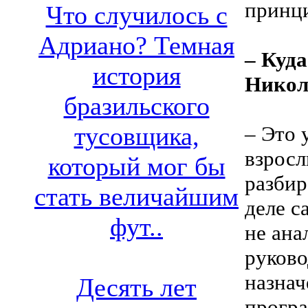
принци
Что случилось с
Адриано? Темная
– Куда
история
Никол
бразильского
– Это 
тусовщика,
взросл
который мог бы
разбир
стать величайшим
деле с
фут..
не ана
руково
назнач
Десять лет
програ