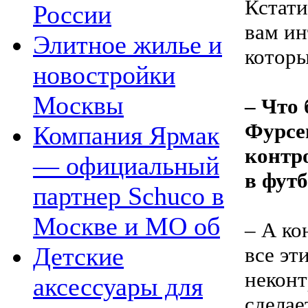
Кстати
России
вам ин
Элитное жилье и
которы
новостройки
Москвы
– Что
Фурсе
Компания Ярмак
контро
— официальный
в фут
партнер Schuco в
Москве и МО об
– А ко
Детские
все эт
неконт
аксессуары для
сделае