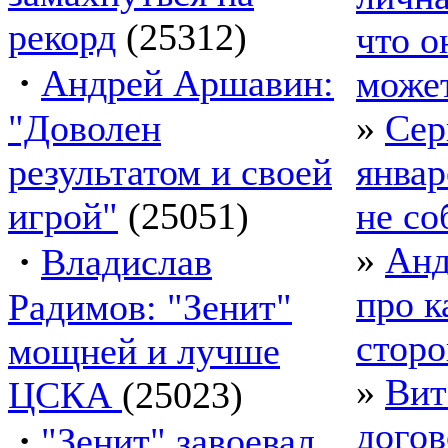
рекорд
(25312)
что о
·
Андрей Аршавин:
може
"Доволен
»
Сер
результатом и своей
январ
игрой"
(25051)
не со
·
»
Анд
Владислав
про к
Радимов: "Зенит"
стор
мощней и лучше
»
Вит
ЦСКА
(25023)
догов
·
"Зенит" завоевал