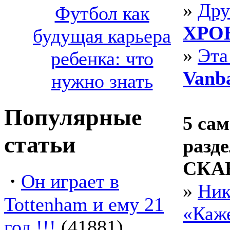
»
Дру
Футбол как
ХРО
будущая карьера
»
Эта
ребенка: что
Vanb
нужно знать
Популярные
5 cа
статьи
разд
СКА
·
Он играет в
»
Ник
Tottenham и ему 21
«Каже
год !!!
(41881)