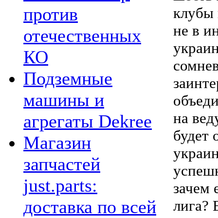
против
клубы 
не в и
отечественных
украин
КО
сомнев
Подземные
заинте
машины и
объеди
на вед
агрегаты Dekree
будет 
Магазин
украин
запчастей
успешн
just.parts:
зачем 
доставка по всей
лига? 