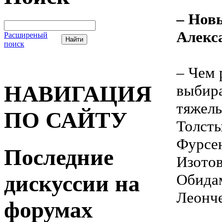
– Нов
Алекс
Расширеный
поиск
– Чем 
НАВИГАЦИЯ
выбир
тяжел
ПО САЙТУ
Толсты
Фурсен
Последние
Изотов
дискуссии на
Обидам
Леонче
форумах