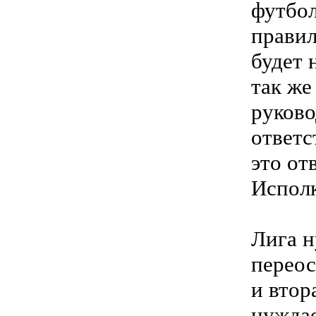
футбол
правил
будет 
так же
руково
ответс
это от
Испол
Лига н
переос
и втор
нуждае