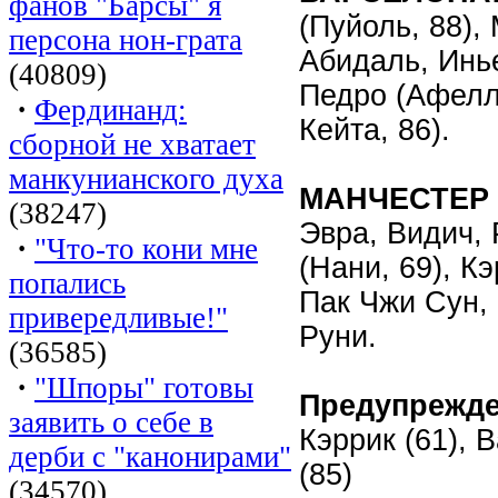
фанов "Барсы" я
(Пуйоль, 88),
персона нон-грата
Абидаль, Инье
(40809)
Педро (Афелла
·
Фердинанд:
Кейта, 86).
сборной не хватает
манкунианского духа
МАНЧЕСТЕР
(38247)
Эвра, Видич,
·
"Что-то кони мне
(Нани, 69), Кэ
попались
Пак Чжи Сун,
привередливые!"
Руни.
(36585)
·
"Шпоры" готовы
Предупрежд
заявить о себе в
Кэррик (61), 
дерби с "канонирами"
(85)
(34570)