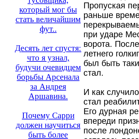
тусовщика,
Пропуская пе
который мог бы
раньше времен
стать величайшим
перекрываемы
фут..
при ударе Ме
ворота. После
Десять лет спустя:
летнего голки
что я узнал,
был быть таки
будучи очевидцем
стал.
борьбы Арсенала
за Андрея
И как случило
Аршавина.
стал реабили
Его дурная р
Почему Сарри
впереди призн
должен научиться
после лондон
быть более