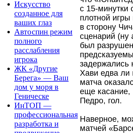
Искусство
с 15-минутки 
созданное для
плотной игры 
ваших глаз
в сторону Чи
Автоспин режим
сценарий (ну 
полного
был разрушен
расслабления
предсказуемым
игрока
задержались 
ЖК «Другие
Хави едва ли 
Берега» — Ваш
матча оказалс
дом у моря в
еще касание, 
Геническе
Педро, гол.
ИнТОП —
профессиональная
Наверное, мож
разработка и
матчей «Барс