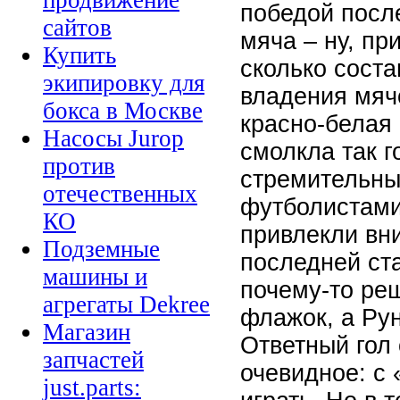
продвижение
победой после
сайтов
мяча – ну, пр
Купить
сколько соста
экипировку для
владения мяч
бокса в Москве
красно-белая
Насосы Jurop
смолкла так г
против
стремительны
отечественных
футболистами
КО
привлекли вн
Подземные
последней ста
машины и
почему-то ре
агрегаты Dekree
флажок, а Рун
Магазин
Ответный гол 
запчастей
очевидное: с
just.parts: