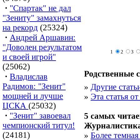
·
"Спартак" не дал
"Зениту" замахнуться
на рекорд
(25324)
·
Андрей Аршавин:
"Доволен результатом
1
2
3
и своей игрой"
(25062)
Родственные 
·
Владислав
Радимов: "Зенит"
»
Другие стать
мощней и лучше
»
Эта статья о
ЦСКА
(25032)
·
"Зенит" завоевал
5 cамых читае
чемпионский титул!
Журналистик
(24181)
»
Более темная