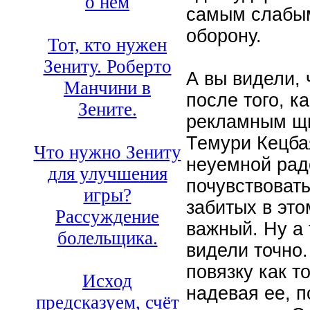
о нём
самым слабым
оборону.
Тот, кто нужен
Зениту. Роберто
А вы видели,
Манчини в
после того, к
Зените.
рекламным щи
Темури Кецбая
Что нужно Зениту
неуемной рад
для улучшения
почувствовать
игры?
забитых в это
Рассуждение
важный. Ну а 
болельщика.
видели точно
повязку как т
Исход
надевая ее, 
предсказуем, счёт