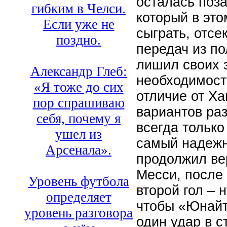
осталась поз
гибким в Челси.
который в это
Если уже не
сыграть, отс
поздно.
передач из п
лишил своих 
Александр Глеб:
необходимости
«Я тоже до сих
отличие от Ха
пор спрашиваю
вариантов раз
себя, почему я
всегда только
ушел из
самый надежн
Арсенала».
продолжил ве
Месси, после 
Уровень футбола
второй гол – 
определяет
чтобы «Юнайт
уровень разговора
один удар в с