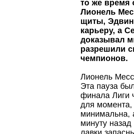
то же время 
Лионель Мес
щиты, Эдвин
карьеру, а С
доказывал ми
разрешили с
чемпионов.
Лионель Месс
Эта пауза бы
финала Лиги 
для момента, 
минимальна, а
минуту назад
лавки запасны