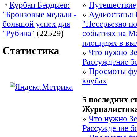
·
Курбан Бердыев:
»
Путешествие,
"Бронзовые медали -
»
Аудиостатья 
большой успех для
"Несерьезно по
"Рубина"
(22529)
событиях на М
площадях в вы
Статистика
»
Что нужно Зе
Рассуждение б
»
Просмоты фу
клубах
5 последних с
Журналистик
»
Что нужно Зе
Рассуждение б