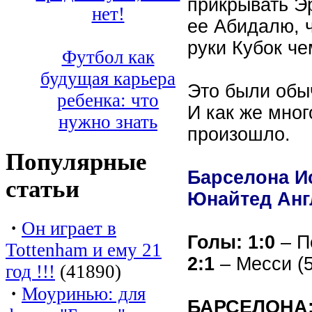
прикрывать Э
нет!
ее Абидалю, 
руки Кубок че
Футбол как
будущая карьера
Это были обы
ребенка: что
И как же мног
нужно знать
произошло.
Популярные
Барселона И
статьи
Юнайтед Англи
·
Он играет в
Голы: 1:0
– П
Tottenham и ему 21
2:1
– Месси (
год !!!
(41890)
·
Моуринью: для
БАРСЕЛОНА