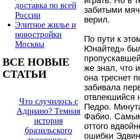
играть. Но в 
доставка по всей
забитыми мяча
России
верил.
Элитное жилье и
новостройки
По пути к эт
Москвы
Юнайтед» был
пропускавшей 
ВСЕ НОВЫЕ
же знал, что 
СТАТЬИ
она треснет п
забивала пер
отвлекшийся 
Что случилось с
Педро. Минут
Адриано? Темная
Фабио. Самы
история
оттого вдвой
бразильского
ошибки Эдвин