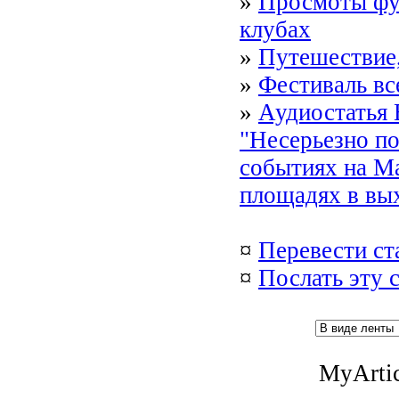
»
Просмоты фу
клубах
»
Путешествие,
»
Фестиваль все
»
Аудиостатья 
"Несерьезно по
событиях на М
площадях в вы
¤
Перевести ст
¤
Послать эту 
MyArtic