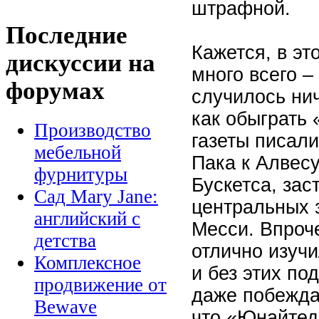
штрафной.
Последние
Кажется, в эт
дискуссии на
много всего –
форумах
случилось нич
как обыграть 
Производство
газеты писали
мебельной
Пака к Алвесу
фурнитуры
Бускетса, зас
Сад Mary Jane:
центральных 
английский с
Месси. Впроч
детства
отлично изуч
Комплексное
и без этих под
продвижение от
даже побежда
Bewave
что «Юнайтед»