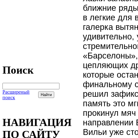
ближние ряды
в легкие для 
галерка вытя
удивительно,
стремительно
«Барселоны»,
цепляющих др
Поиск
которые оста
финальному с
Расширеный
решил зафикс
поиск
память это мг
прокинул мяч 
НАВИГАЦИЯ
направлении Б
Вильи уже сто
ПО САЙТУ