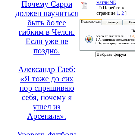
Почему Сарри
матчи ЧЕ
[
Перейти к
должен научиться
странице
1
,
2
]
быть более
Пользователи
Легенда
Пои
гибким в Челси.
По
Всего пользователей: 1 [
А
Если уже не
1 Анонимные пользовател
0 Зарегистрированные пол
поздно.
Александр Глеб:
«Я тоже до сих
пор спрашиваю
себя, почему я
ушел из
Арсенала».
Уровень футбола