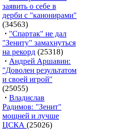
заявить о себе в
дерби с "канонирами"
(34563)
·
"Спартак" не дал
"Зениту" замахнуться
на рекорд
(25318)
·
Андрей Аршавин:
"Доволен результатом
и своей игрой"
(25055)
·
Владислав
Радимов: "Зенит"
мощней и лучше
ЦСКА
(25026)