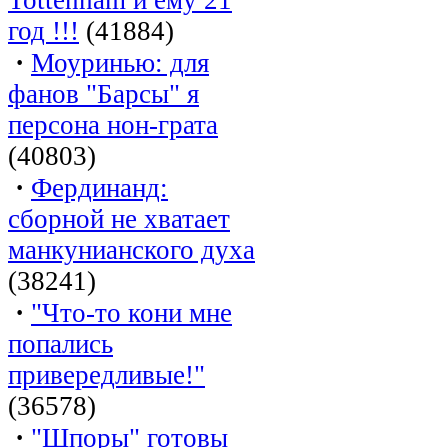
год !!!
(41884)
·
Моуринью: для
фанов "Барсы" я
персона нон-грата
(40803)
·
Фердинанд:
сборной не хватает
манкунианского духа
(38241)
·
"Что-то кони мне
попались
привередливые!"
(36578)
·
"Шпоры" готовы