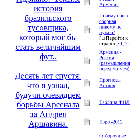
Армения
история
Почему наша
бразильского
сборная
тусовщика,
никому не
нужна?
который мог бы
[
Перейти к
странице
1
,
2
]
стать величайшим
Армения -
фут..
Россия
(размышления
перед матчем)
Десять лет спустя:
Прогнозы
что я узнал,
Англия
будучи очевидцем
Таблица ФНЛ
борьбы Арсенала
за Андрея
Евро -2012
Аршавина.
Отборочные