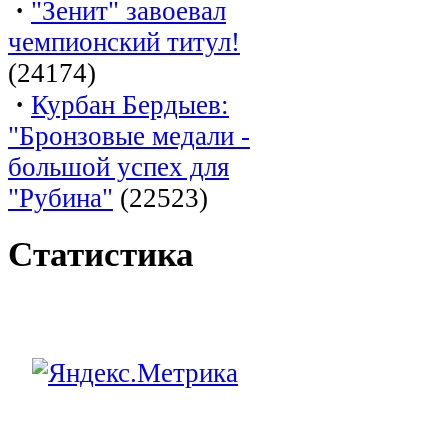
·
"Зенит" завоевал
чемпионский титул!
(24174)
·
Курбан Бердыев:
"Бронзовые медали -
большой успех для
"Рубина"
(22523)
Статистика