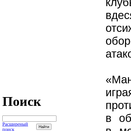
клу
вд
от
обор
атак
«Ма
игра
Поиск
прот
в об
Расширеный
в ме
поиск