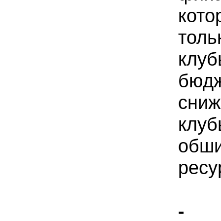
кот
толь
клу
бюд
сниж
кл
обш
ресу
- 