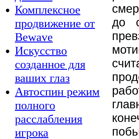
смер
Комплексное
до 
продвижение от
пр
Bewave
моти
Искусство
счи
созданное для
прод
ваших глаз
раб
Автоспин режим
глав
полного
коне
расслабления
побь
игрока