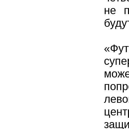
не п
буду
«Фу
супе
мож
попр
лев
цент
за