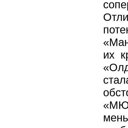
сопе
Отл
по
«Ман
их к
«О
ста
обст
«М
мен