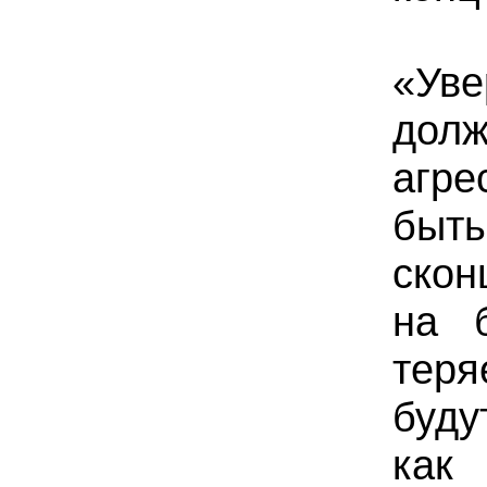
«Уве
до
агре
бы
скон
на 
теря
буду
ка