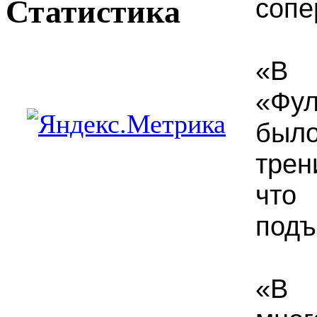
сопе
Статистика
«В
«Фул
было
трен
что
подъ
«В 