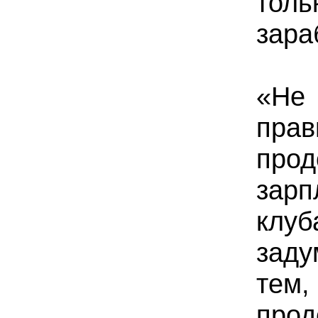
толь
зара
«Н
пр
про
зар
клу
зад
тем,
про