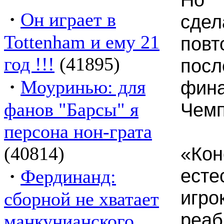
·
Он играет в
сд
Tottenham и ему 21
повт
год !!!
(41895)
пос
·
Моуринью: для
фи
фанов "Барсы" я
Чемп
персона нон-грата
(40814)
«Ко
·
ест
Фердинанд:
иг
сборной не хватает
реаб
манкунианского