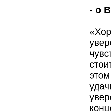
- о
«Хор
увер
чувс
стои
это
уда
ув
конц