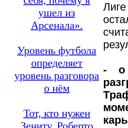
себя, почему я
Лиге
ушел из
ост
Арсенала».
счи
резу
Уровень футбола
определяет
- о
уровень разговора
раз
о нём
Тра
мо
Тот, кто нужен
кар
Зениту. Роберто