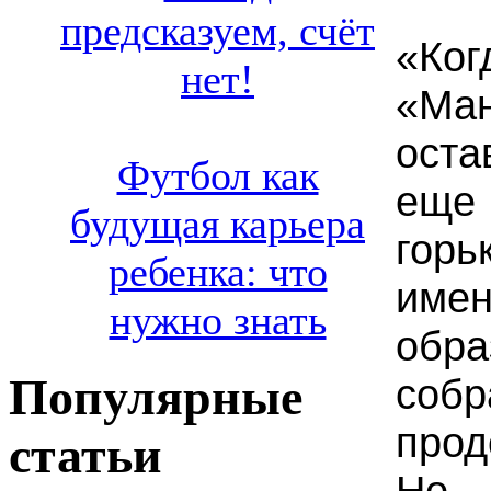
предсказуем, счёт
«Ког
нет!
«Ма
ост
Футбол как
еще 
будущая карьера
горь
ребенка: что
им
нужно знать
обра
Популярные
собр
про
статьи
Но 