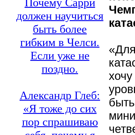
Почему Сарри
Чемп
должен научиться
кат
быть более
гибким в Челси.
«Для
Если уже не
ката
поздно.
хочу
уро
Александр Глеб:
быть
«Я тоже до сих
мин
пор спрашиваю
четв