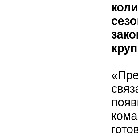
кол
се
зак
кру
«Пр
свя
поя
ком
гот