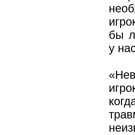
нео
игро
бы л
у на
«Нев
игр
когд
тра
неиз