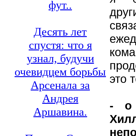
фут..
дру
св
Десять лет
ежед
спустя: что я
ко
узнал, будучи
про
очевидцем борьбы
это 
Арсенала за
Андрея
- о
Аршавина.
Хилл
неп