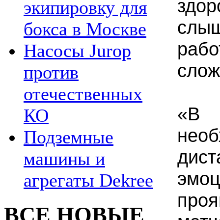
здо
экипировку для
слыш
бокса в Москве
ра
Насосы Jurop
слож
против
отечественных
«В
КО
необ
Подземные
дист
машины и
эмоц
агрегаты Dekree
про
ВСЕ НОВЫЕ