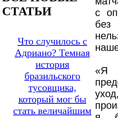
матч
СТАТЬИ
с оп
без 
нел
Что случилось с
наше
Адриано? Темная
история
«Я 
бразильского
пре
тусовщика,
ухо
который мог бы
прои
стать величайшим
я б