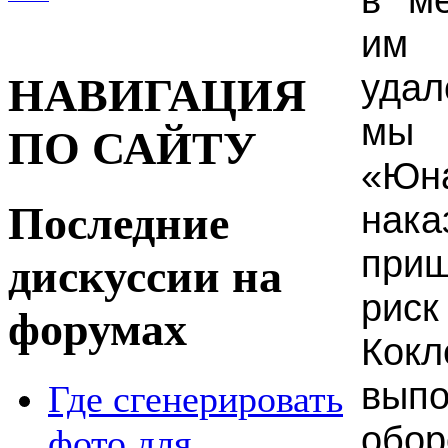
им
удал
НАВИГАЦИЯ
мы 
ПО САЙТУ
«Ю
Последние
нака
при
дискуссии на
риск
форумах
Кок
выпо
Где сгенерировать
обор
фото для