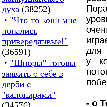
Пор
духа
(38252)
уров
·
"Что-то кони мне
очен
попались
игр
привередливые!"
для 
(36591)
у ко
·
"Шпоры" готовы
пот
заявить о себе в
побе
дерби с
"канонирами"
- о 
(34576)