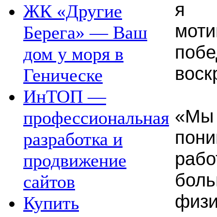
я 
ЖК «Другие
мот
Берега» — Ваш
по
дом у моря в
воск
Геническе
ИнТОП —
«М
профессиональная
пон
разработка и
ра
продвижение
бо
сайтов
физ
Купить