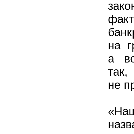
зак
факт
банк
на г
а вс
так,
не п
«На
назв