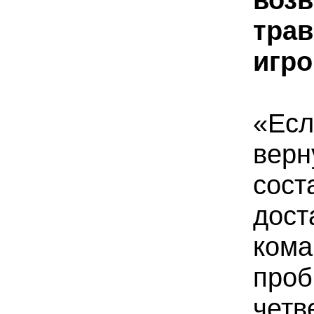
тра
игро
«Ес
верн
сост
дос
ко
про
четв