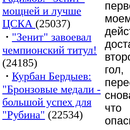
перв
мощней и лучше
мо
ЦСКА
(25037)
дейс
·
"Зенит" завоевал
дост
чемпионский титул!
втор
(24185)
го
·
Курбан Бердыев:
пере
"Бронзовые медали -
снов
большой успех для
что
"Рубина"
(22534)
опа