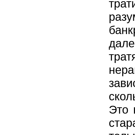
тр
разу
бан
дале
тр
нер
зави
скол
Это 
ста