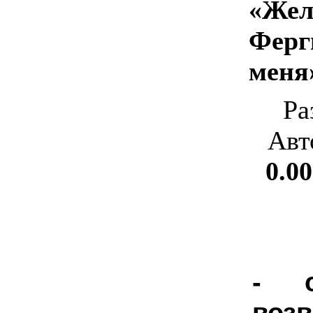
«Жел
Ферг
меня
Ра
Авт
0.00
- о
воз