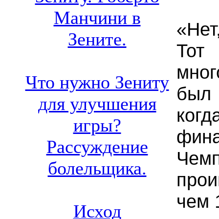
Манчини в
«Нет
Зените.
Тот
мног
Что нужно Зениту
был
для улучшения
когд
игры?
фи
Рассуждение
Че
болельщика.
прои
чем 
Исход