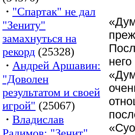
·
"Спартак" не дал
«Дум
"Зениту"
пр
замахнуться на
Пос
рекорд
(25328)
него
·
Андрей Аршавин:
«Ду
"Доволен
оч
результатом и своей
отн
игрой"
(25067)
по
·
Владислав
«Суо
Радимов: "Зенит"