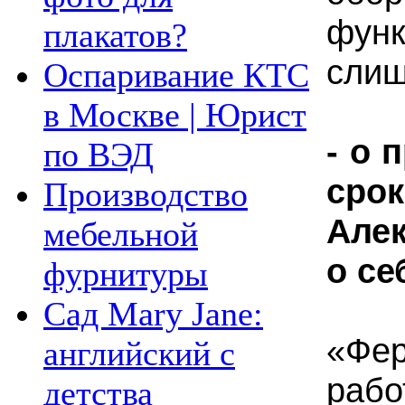
функ
плакатов?
слиш
Оспаривание КТС
в Москве | Юрист
- о 
по ВЭД
ср
Производство
Але
мебельной
о с
фурнитуры
Сад Mary Jane:
«Фе
английский с
раб
детства