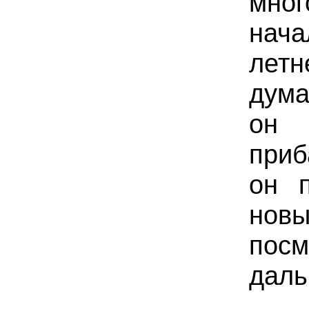
мног
нача
летн
дума
он
приб
он 
нов
посм
даль