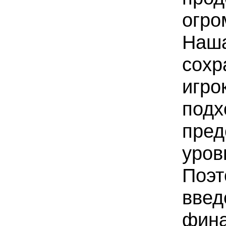
огр
На
сохр
иг
по
пред
уро
Поэ
вве
фина