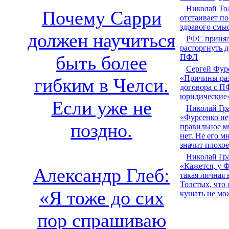
Николай То
Почему Сарри
отстаивает п
здравого смы
должен научиться
РФС принял
расторгнуть д
быть более
ПФЛ
Сергей Фур
«Причины ра
гибким в Челси.
договора с П
юридические
Если уже не
Николай Гр
«Фурсенко не
поздно.
правильное м
нет. Не его м
значит плохо
Николай Гр
«Кажется, у 
Александр Глеб:
такая личная 
Толстых, что 
«Я тоже до сих
кушать не мо
пор спрашиваю