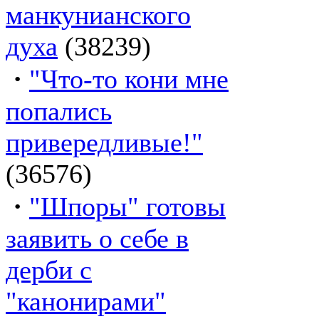
манкунианского
духа
(38239)
·
"Что-то кони мне
попались
привередливые!"
(36576)
·
"Шпоры" готовы
заявить о себе в
дерби с
"канонирами"