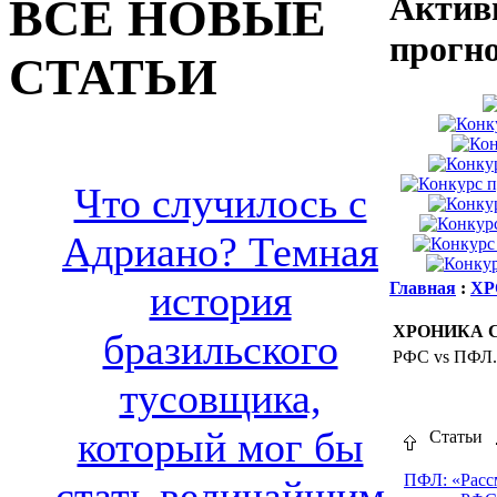
Актив
ВСЕ НОВЫЕ
прогн
СТАТЬИ
Что случилось с
Адриано? Темная
история
Главная
:
ХР
ХРОНИКА 
бразильского
РФС vs ПФЛ.
тусовщика,
который мог бы
Статьи
ПФЛ: «Расс
стать величайшим