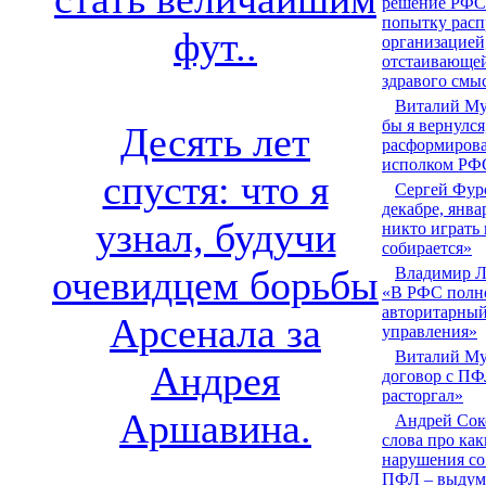
решение РФС
попытку расп
фут..
организацией
отстаивающе
здравого смы
Виталий Му
бы я вернулся
Десять лет
расформирова
исполком РФ
спустя: что я
Сергей Фур
декабре, янва
узнал, будучи
никто играть 
собирается»
очевидцем борьбы
Владимир Л
«В РФС полн
авторитарный
Арсенала за
управления»
Виталий Му
Андрея
договор с ПФ
расторгал»
Аршавина.
Андрей Сок
слова про как
нарушения со
ПФЛ – выдум