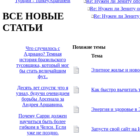
Турции - TurkeyApartment
Re: Нужен ли Зениту о
Re: Нужен ли Зениту 
ВСЕ НОВЫЕ
Re: Нужен ли Зенит
СТАТЬИ
Похожие темы
Что случилось с
Адриано? Темная
Тема
история бразильского
тусовщика, который мог
Элитное жилье и нов
бы стать величайшим
фут..
Десять лет спустя: что я
Как быстро вычитать 
узнал, будучи очевидцем
борьбы Арсенала за
Андрея Аршавина.
Энергия и здоровье в
Почему Сарри должен
научиться быть более
гибким в Челси. Если
Запусти свой сайт на 
уже не поздно.