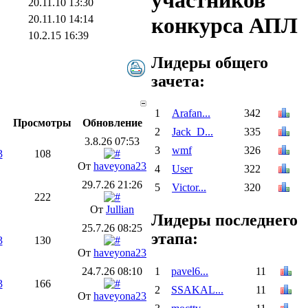
участников
20.11.10 13:30
20.11.10 14:14
конкурса АПЛ
10.2.15 16:39
Лидеры общего
зачета:
1
Arafan...
342
Просмотры
Обновление
2
Jack_D...
335
3.8.26 07:53
3
wmf
326
3
108
От
haveyona23
4
User
322
29.7.26 21:26
5
Victor...
320
222
От
Jullian
Лидеры последнего
25.7.26 08:25
этапа:
3
130
От
haveyona23
24.7.26 08:10
1
pavel6...
11
3
166
2
SSAKAL...
11
От
haveyona23