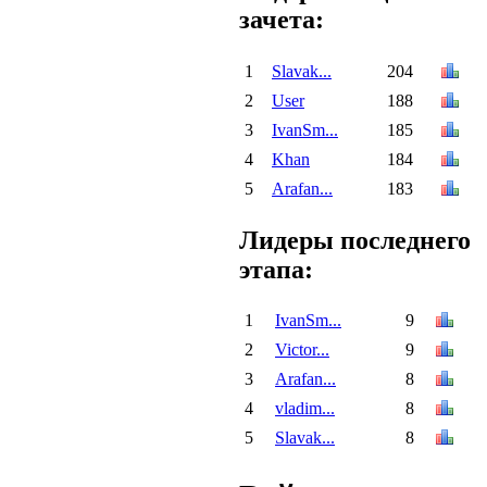
зачета:
1
Slavak...
204
2
User
188
3
IvanSm...
185
4
Khan
184
5
Arafan...
183
Лидеры последнего
этапа:
1
IvanSm...
9
2
Victor...
9
3
Arafan...
8
4
vladim...
8
5
Slavak...
8