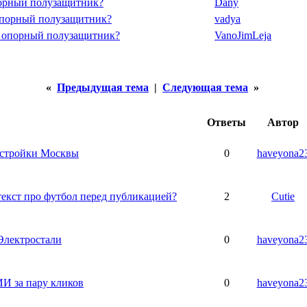
порный полузащитник?
Dany
опорный полузащитник?
vadya
у опорный полузащитник?
VanoJimLeja
«
Предыдущая тема
|
Следующая тема
»
Ответы
Автор
остройки Москвы
0
haveyona2
текст про футбол перед публикацией?
2
Cutie
 Электростали
0
haveyona2
ИИ за пару кликов
0
haveyona2