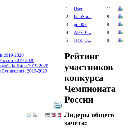
1
User
11
2
IvanSm...
8
3
gol007
8
4
Alex_6...
8
5
Jack_D...
8
Рейтинг
участников
конкурса
Чемпионата
России
Лидеры общего
зачета: