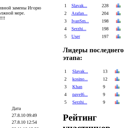
1
Slavak...
228
отивной замены Игорю
олжной мере.
2
Arafan...
204
!!!
3
IvanSm...
198
4
Serzhi...
198
5
User
197
Лидеры последнего
этапа:
1
Slavak...
13
2
kosino...
12
3
Khan
9
4
pavel6...
9
5
Serzhi...
9
Дата
Рейтинг
27.8.10 09:49
27.8.10 12:54