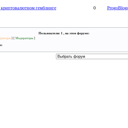
 о криптовалютном гемблинге
0
ProgoBlog
Пользователи: 1 , на этом форуме:
траторы
] [
Модераторы
]
ли