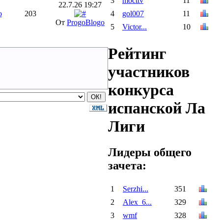
3
mocttv
11
22.7.26 19:27
o
203
4
gol007
11
От
ProgoBlogo
5
Victor...
10
Рейтинг
участников
конкурса
испанской Ла
Лиги
Лидеры общего
зачета:
1
Serzhi...
351
2
Alex_6...
329
3
wmf
328