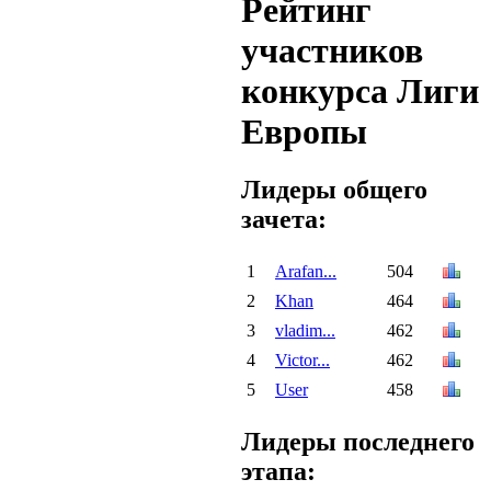
Рейтинг
участников
конкурса Лиги
Европы
Лидеры общего
зачета:
1
Arafan...
504
2
Khan
464
3
vladim...
462
4
Victor...
462
5
User
458
Лидеры последнего
этапа: