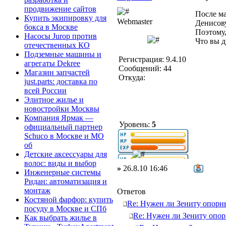
продвижение сайтов
После ма
Купить экипировку для
Webmaster
Денисову
бокса в Москве
Поэтому,
Насосы Jurop против
Что вы д
отечественных КО
Подземные машины и
Регистрация: 9.4.10
агрегаты Dekree
Сообщений: 44
Магазин запчастей
Откуда:
just.parts: доставка по
всей России
Элитное жилье и
новостройки Москвы
Компания Ярмак —
Уровень:
5
официальный партнер
Schuco в Москве и МО
об
Детские аксессуары для
волос: виды и выбор
»
26.8.10 16:46
Инженерные системы
Ридан: автоматизация и
монтаж
Ответов
Костяной фарфор: купить
Re: Нужен ли Зениту опор
посуду в Москве и СПб
Re: Нужен ли Зениту опо
Как выбрать жилье в