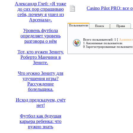
Александр Глеб: «Я тоже
Casino Pilot PRO: все
до сих пор спрашиваю
себя, почему я ушел из
Арсенала».
Пользователи
Поиск
Права
Уровень футбола
определяет уровень
Всего пользователей: 1 [
Админис
разговора о нём
1 Анонимные пользователи
0 Зарегистрированные пользовате
Тот, кто нужен Зениту.
Роберто Манчини в
Зените.
Что нужно Зениту для
улучшения игры?
Рассуждение
болельщика.
Исход предсказуем, счёт
нет!
Футбол как будущая
карьера ребенка: что
нужно знать