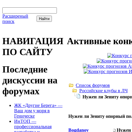
Расширеный
поиск
НАВИГАЦИЯ
Активные конк
ПО САЙТУ
Последние
дискуссии на
Список форумов
форумах
Российские клубы в ЛЧ
Нужен ли Зениту опор
ЖК «Другие Берега» —
Ваш дом у моря в
Геническе
Нужен ли Зениту опорный п
ИнТОП —
профессиональная
Bogdanov
Нужен 
разработка и